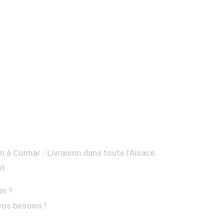
on à Colmar - Livraison dans toute l'Alsace
e)
in ?
vos besoins !