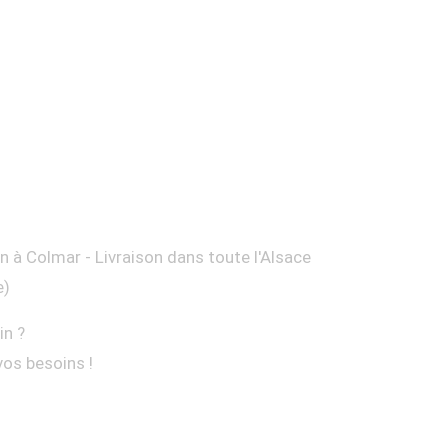
on à Colmar - Livraison dans toute l'Alsace
e)
in ?
vos besoins !