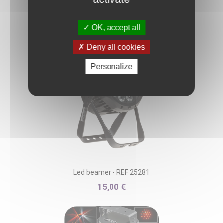
LED over 3 - REF 25019
OK, accept all
15,00 €
Deny all cookies
Personalize
Led beamer - REF 25281
15,00 €