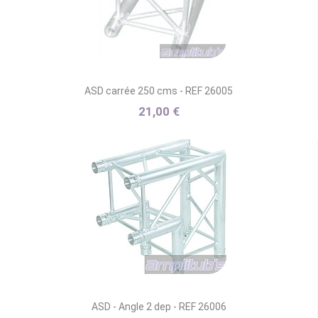
ASD carrée 250 cms - REF 26005
21,00 €
ASD - Angle 2 dep - REF 26006