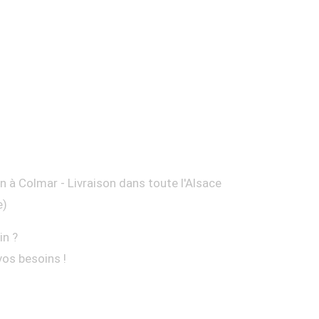
on à Colmar - Livraison dans toute l'Alsace
e)
in ?
vos besoins !