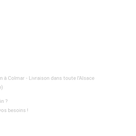
on à Colmar - Livraison dans toute l'Alsace
e)
in ?
vos besoins !