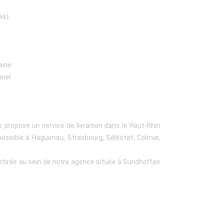
ras)
aine
nnel
s propose un service de livraison dans le Haut-Rhin
n possible à Haguenau, Strasbourg, Séléstat, Colmar,
retirée au sein de notre agence située à Sundhoffen