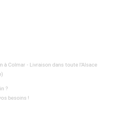
on à Colmar - Livraison dans toute l'Alsace
e)
in ?
vos besoins !