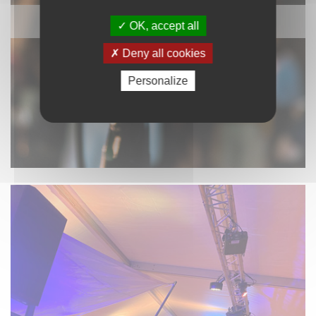
SONORISATION
OK, accept all
Deny all cookies
Personalize