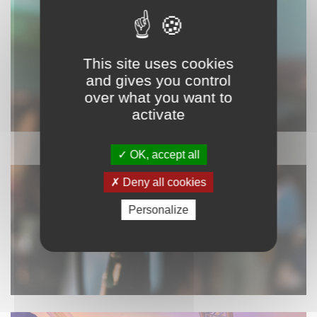
This site uses cookies
and gives you control
over what you want to
activate
SONORISATION
OK, accept all
Deny all cookies
Personalize