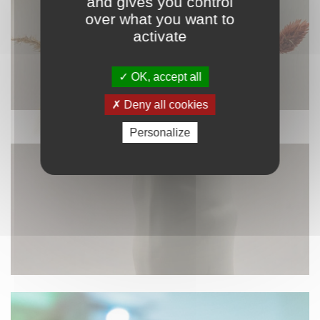
and gives you control
over what you want to
activate
OK, accept all
Deny all cookies
DÉCORATION
Personalize