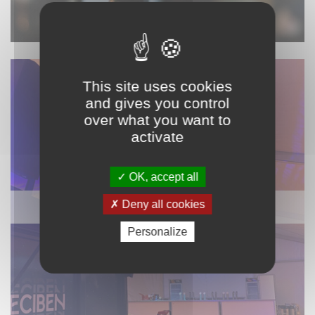
This site uses cookies
and gives you control
over what you want to
activate
OK, accept all
Deny all cookies
ÉCLAIRAGE / MACHINE À EFFET
Personalize