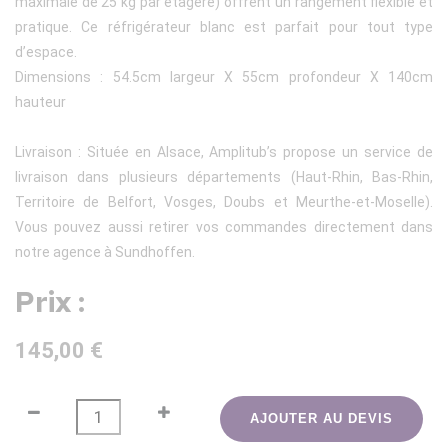
maximale de 25 kg par étagère) offrent un rangement flexible et
pratique. Ce réfrigérateur blanc est parfait pour tout type
d’espace.
Dimensions : 54.5cm largeur X 55cm profondeur X 140cm
hauteur
Livraison : Située en Alsace, Amplitub’s propose un service de
livraison dans plusieurs départements (Haut-Rhin, Bas-Rhin,
Territoire de Belfort, Vosges, Doubs et Meurthe-et-Moselle).
Vous pouvez aussi retirer vos commandes directement dans
notre agence à Sundhoffen.
Prix :
145,00 €
AJOUTER AU DEVIS