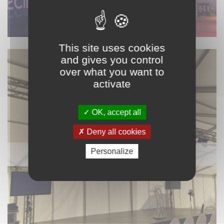
This site uses cookies
and gives you control
over what you want to
activate
OK, accept all
Deny all cookies
Personalize
VIDÉO