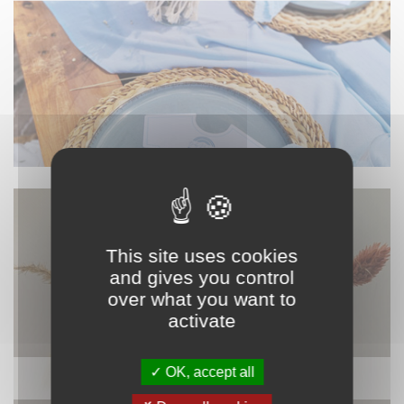
This site uses cookies
and gives you control
over what you want to
activate
OK, accept all
DÉCORATION