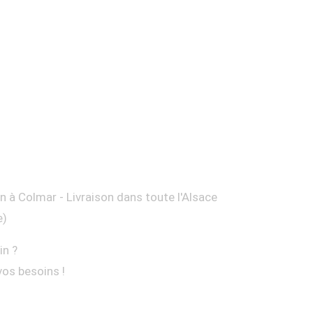
on à Colmar - Livraison dans toute l'Alsace
e)
in ?
vos besoins !