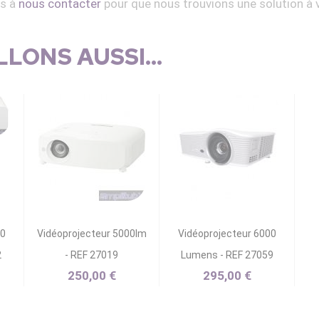
as à
nous contacter
pour que nous trouvions une solution à 
LONS AUSSI...
00
Vidéoprojecteur 5000lm
Vidéoprojecteur 6000
2
- REF 27019
Lumens - REF 27059
250,00 €
295,00 €