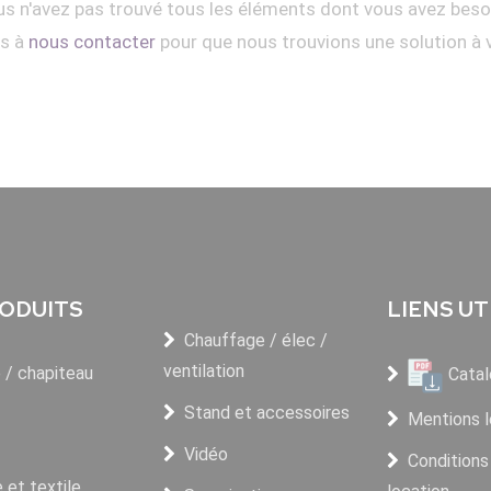
s n'avez pas trouvé tous les éléments dont vous avez beso
as à
nous contacter
pour que nous trouvions une solution à 
ODUITS
LIENS UT
Chauffage / élec /
ventilation
 / chapiteau
Catal
Stand et accessoires
Mentions l
Vidéo
Conditions
et textile