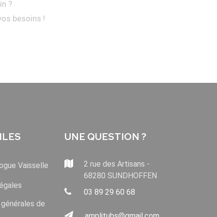
in ?
vos besoins !
ILES
UNE QUESTION ?
2 rue des Artisans -
ogue Vaisselle
68280 SUNDHOFFEN
égales
03 89 29 60 68
 générales de
amplitubs@gmail.com