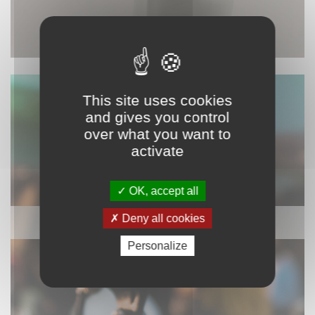
This site uses cookies
and gives you control
over what you want to
activate
OK, accept all
Deny all cookies
SONORISATION
Personalize