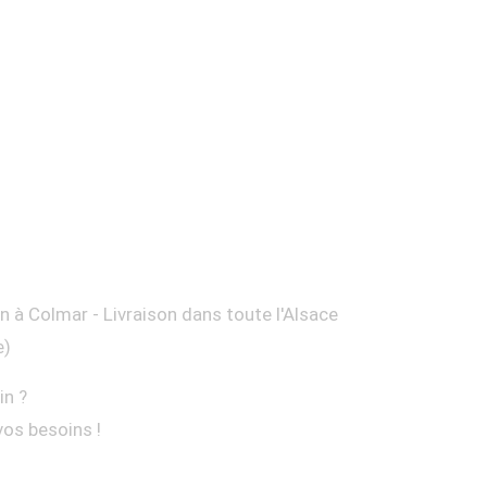
on à Colmar - Livraison dans toute l'Alsace
e)
in ?
vos besoins !