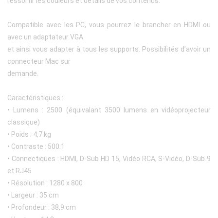
ressortir les couleurs et détails de vos contenus.
Compatible avec les PC, vous pourrez le brancher en HDMI ou
avec un adaptateur VGA
et ainsi vous adapter à tous les supports. Possibilités d’avoir un
connecteur Mac sur
demande.
Caractéristiques :
• Lumens : 2500 (équivalant 3500 lumens en vidéoprojecteur
classique)
• Poids : 4,7 kg
• Contraste : 500:1
• Connectiques : HDMI, D-Sub HD 15, Vidéo RCA, S-Vidéo, D-Sub 9
et RJ45
• Résolution : 1280 x 800
• Largeur : 35 cm
• Profondeur : 38,9 cm