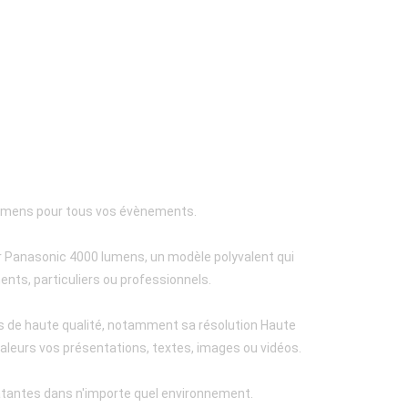
lumens pour tous vos évènements.
 Panasonic 4000 lumens, un modèle polyvalent qui
nts, particuliers ou professionnels.
es de haute qualité, notamment sa résolution Haute
valeurs vos présentations, textes, images ou vidéos.
clatantes dans n'importe quel environnement.