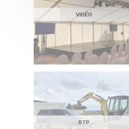
VIDÉO
BTP