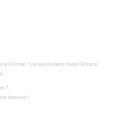
on à Colmar - Livraison dans toute l'Alsace
e)
in ?
vos besoins !