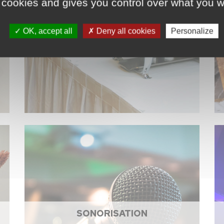
 cookies and gives you control over what you w
ACCESSOIRES DE CUISINE
OK, accept all
Deny all cookies
Personalize
SONORISATION