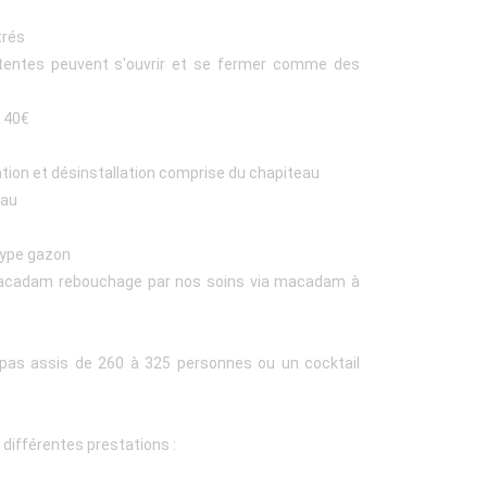
trés
s tentes peuvent s'ouvrir et se fermer comme des
t 40€
lation et désinstallation comprise du chapiteau
eau
 type gazon
 macadam rebouchage par nos soins via macadam à
epas assis de 260 à 325 personnes ou un cocktail
 différentes prestations :