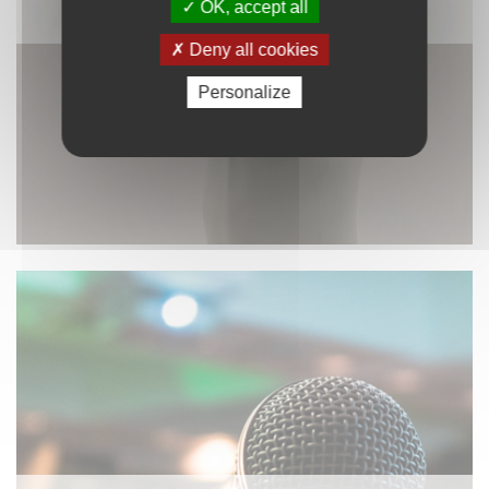
OK, accept all
DÉCORATION
Deny all cookies
Personalize