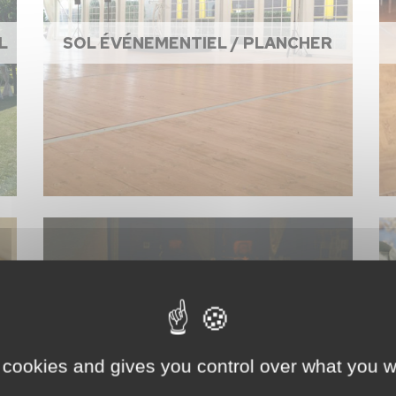
L
SOL ÉVÉNEMENTIEL / PLANCHER
 cookies and gives you control over what you w
ACCESSOIRES DE CUISINE