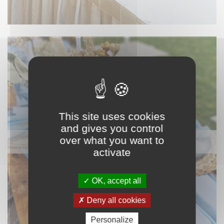
This site uses cookies
and gives you control
over what you want to
NAPPAGE ET TEXTILE
activate
OK, accept all
Deny all cookies
Personalize