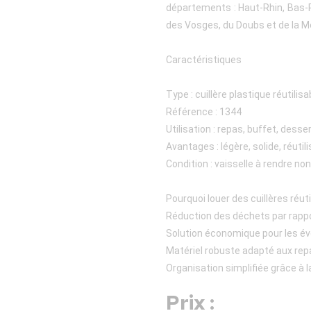
départements : Haut-Rhin, Bas-Rh
des Vosges, du Doubs et de la M
Caractéristiques
Type : cuillère plastique réutilisa
Référence : 1344
Utilisation : repas, buffet, desser
Avantages : légère, solide, réut
Condition : vaisselle à rendre no
Pourquoi louer des cuillères réuti
Réduction des déchets par rappor
Solution économique pour les é
Matériel robuste adapté aux repa
Organisation simplifiée grâce à l
Prix :