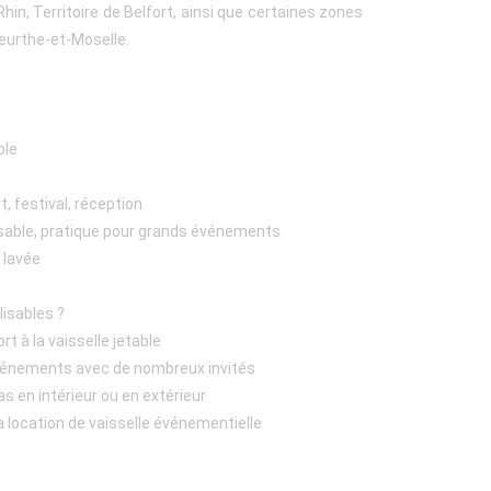
in, Territoire de Belfort, ainsi que certaines zones
eurthe-et-Moselle.
ble
t, festival, réception
ilisable, pratique pour grands événements
n lavée
lisables ?
t à la vaisselle jetable
vénements avec de nombreux invités
s en intérieur ou en extérieur
a location de vaisselle événementielle