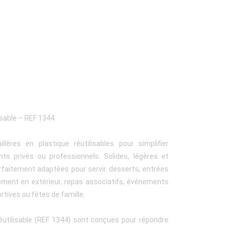
lisable – REF 1344
lères en plastique réutilisables pour simplifier
ts privés ou professionnels. Solides, légères et
arfaitement adaptées pour servir desserts, entrées
nement en extérieur, repas associatifs, événements
rtives ou fêtes de famille.
réutilisable (REF 1344) sont conçues pour répondre