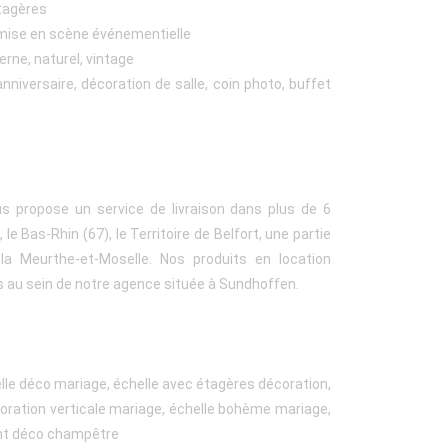
étagères
, mise en scène événementielle
rne, naturel, vintage
anniversaire, décoration de salle, coin photo, buffet
us propose un service de livraison dans plus de 6
le Bas-Rhin (67), le Territoire de Belfort, une partie
a Meurthe-et-Moselle. Nos produits en location
s au sein de notre agence située à Sundhoffen.
elle déco mariage, échelle avec étagères décoration,
oration verticale mariage, échelle bohème mariage,
ent déco champêtre