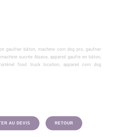
ion gaufrier bâton, machine corn dog pro, gaufrier
n machine sucrée Alsace, appareil gaufre en bâton,
tériel food truck location, appareil corn dog
TER AU DEVIS
RETOUR