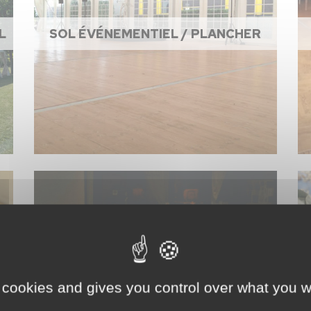
L
SOL ÉVÉNEMENTIEL / PLANCHER
 cookies and gives you control over what you w
ACCESSOIRES DE CUISINE