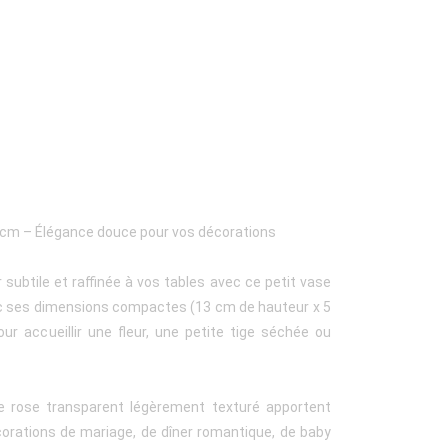
 5 cm – Élégance douce pour vos décorations
subtile et raffinée à vos tables avec ce petit vase
vec ses dimensions compactes (13 cm de hauteur x 5
our accueillir une fleur, une petite tige séchée ou
e rose transparent légèrement texturé apportent
orations de mariage, de dîner romantique, de baby