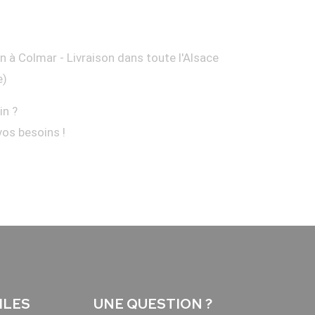
on à Colmar - Livraison dans toute l'Alsace
e)
in ?
vos besoins !
ILES
UNE QUESTION ?