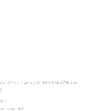
on à Colmar - Livraison dans toute l'Alsace
e)
in ?
vos besoins !