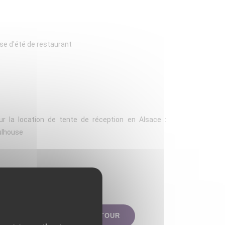
se d'été de restaurant
ur la location de tente de réception en Alsace :
ulhouse
TER AU DEVIS
RETOUR