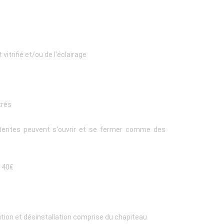
vitrifié et/ou de l'éclairage
trés
s tentes peuvent s'ouvrir et se fermer comme des
t 40€
lation et désinstallation comprise du chapiteau