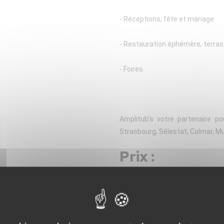
- Réceptions, fête et mariage
- Restauration éphémère, terras
- Foires
Amplitub's votre partenaire po
Strasbourg, Sélestat, Colmar, M
Prix :
7 500,00 €
AJOU