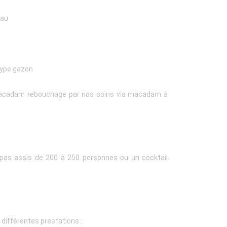
eau
 type gazon
 macadam rebouchage par nos soins via macadam à
epas assis de 200 à 250 personnes ou un cocktail
 différentes prestations :