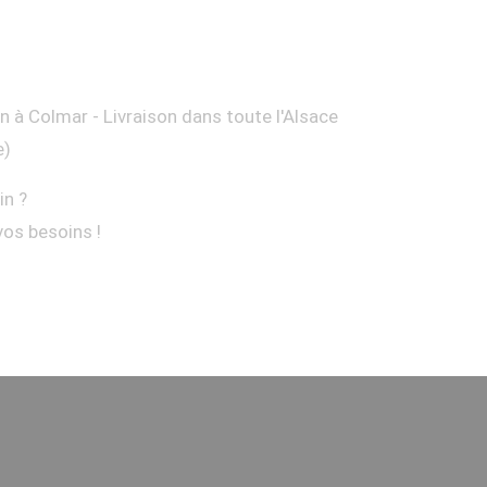
on à Colmar - Livraison dans toute l'Alsace
e)
in ?
vos besoins !