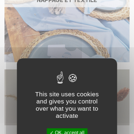
NAPPAGE ET TEXTILE
This site uses cookies
and gives you control
over what you want to
activate
DÉCORATION
OK, accept all