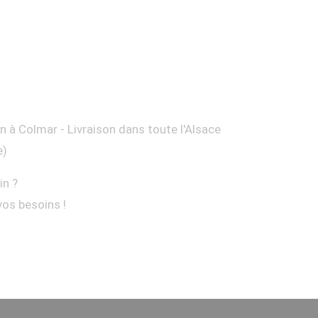
on à Colmar - Livraison dans toute l'Alsace
e)
in ?
vos besoins !