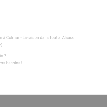
on à Colmar - Livraison dans toute l'Alsace
e)
in ?
vos besoins !