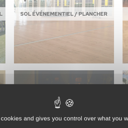
L
SOL ÉVÉNEMENTIEL / PLANCHER
 cookies and gives you control over what you w
ACCESSOIRES DE CUISINE