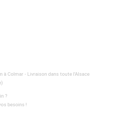
on à Colmar - Livraison dans toute l'Alsace
e)
in ?
vos besoins !