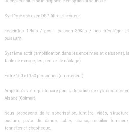
Récepteur bluetooth disponible en option si souhaité
Système son avec DSP, filtre et limiteur.
Enceintes 17kgs / pcs - caisson 30Kgs / pcs très léger et
puissant.
Système actif (amplification dans les enceintes et caissons), la
table de mixage, les pieds et le câblage)
Entre 100 et 150 personnes (en intérieur).
Amplitub's votre partenaire pour la location de système son en
Alsace (Colmar).
Nous proposons de la sonorisation, lumière, vidéo, structure,
podium, piste de danse, table, chaise, mobilier lumineux,
tonnelles et chapiteaux.