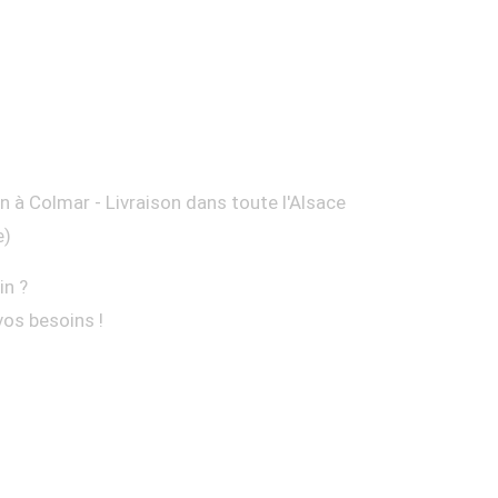
on à Colmar - Livraison dans toute l'Alsace
e)
in ?
vos besoins !