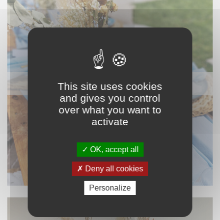
NAPPAGE ET TEXTILE
This site uses cookies
and gives you control
over what you want to
activate
OK, accept all
Deny all cookies
Personalize