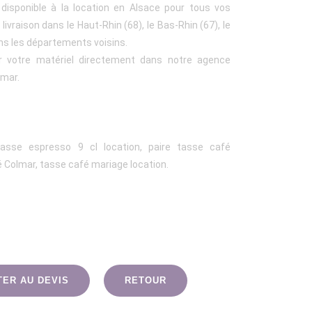
disponible à la location en Alsace pour tous vos
vraison dans le Haut-Rhin (68), le Bas-Rhin (67), le
ans les départements voisins.
r votre matériel directement dans notre agence
lmar.
tasse espresso 9 cl location, paire tasse café
fé Colmar, tasse café mariage location.
TER AU DEVIS
RETOUR