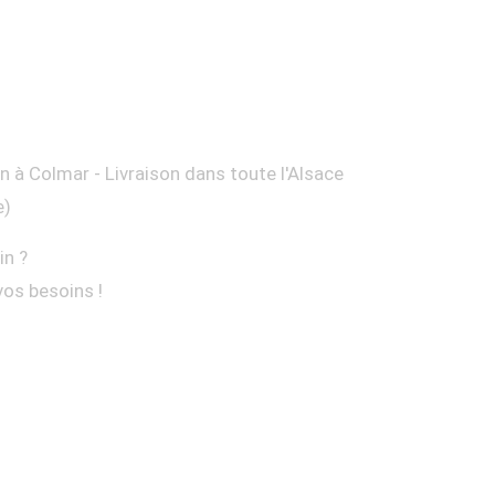
on à Colmar - Livraison dans toute l'Alsace
e)
in ?
vos besoins !