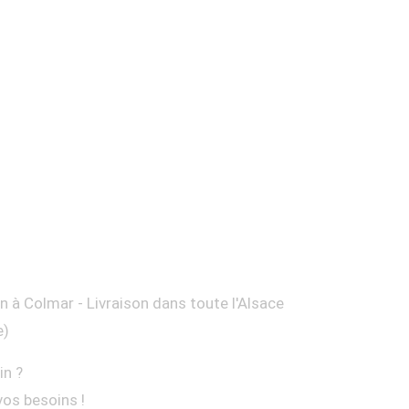
on à Colmar - Livraison dans toute l'Alsace
e)
in ?
vos besoins !